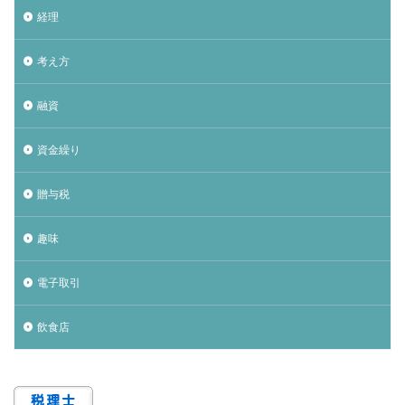
経理
考え方
融資
資金繰り
贈与税
趣味
電子取引
飲食店