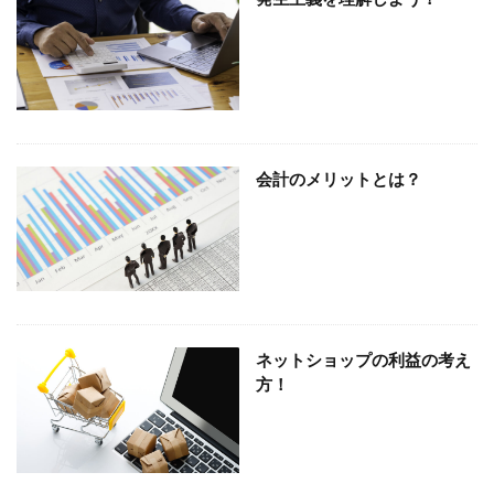
ドラえもん、ドラえもんの値段
ダイレクト納付
クラウド会計、簡単、便利
インボイス、適格請求書発行事業者登録
売上分析、会計、経営
変動損益計算書、分析、会計
確定申告。開業届
決算書、損益計算書
会計のメリットとは？
確定申告、収入、経費
確定申告
相続税、登記
相続税、基礎控除額
相続対策、生前贈与
現金、経理、基本
準確定申告
減価償却費、資金繰り
減価償却、少額減価償却資産
消費税、納税資金、預り金
消費税、原則課税、簡易課税
ネットショップの利益の考え
消費税、インボイス
法人成り
方！
決算書、メリット、税理士
大阪、税理士、経営
決算書
決算、経営計画
決算
業績管理、税金
架空人件費、税務調査
月次決算、税理士、業績確認
月次決算、業績改善、同業他社比較
月次決算