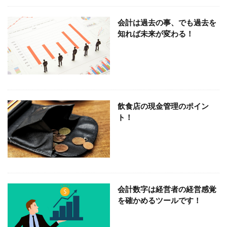
税理士、相続、不動産活用
税理士、独立、自由
会計は過去の事、でも過去を
税理士、月次決算
税理士、大阪、経営
知れば未来が変わる！
税理士、会計、経営、部門別業績管理
経理、効率化
自動経理
税理士 契約
阪神タイガース、連覇
飲食店経営 利益
飲食店経営
飲食店、資金繰り
飲食店、現金管理
飲食店、固定費
飲食店、人件費
飲食店、インボイス
飲食店 変動費
飲食店の現金管理のポイン
ト！
領収書、保管期間、保管方法
電子申告
電子帳簿、改正、電子取引
電子取引、電子帳簿
阪神タイガース。チケット
阪神タイガース、年間シート
自己資本 資金繰り
阪神タイガース
銀行、融資、信頼関係
野球選手、税金、節税
野球
会計数字は経営者の経営感覚
部門別業績管理
還付加算金、仕訳
を確かめるツールです！
贈与税、相続対策
資金繰り、融資
資本金、会社設立
貸借対照表、決算書、読み方