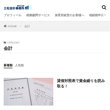
カテゴリー
プロフィール
税務顧問サービス
保育所経営のお客様へ
相続税申告サー
HOME
会計
タグ
000万円、税金
税理士、軽減税率対策補助金
経理、仕訳
経理 ＤＸ 効率化
経理
CATEGORY
会計
経営計画
経営者保証、融資
経営安全率、経営分析
経営分析、勘定科目、補助科目
経営、顧問契約
経営、計数管理
簡単
税金、経営計画
新着順
人気順
税理士試験、受験、
税理士、１０３万円、パート主婦
税理士、経営計画書、大阪
経費、税金
貸借対照表で資金繰りを読み
取る！
税理士、経営計画
税理士、経営。業績改善
税理士、経営、貸借対照表
税理士、経営、業績改善
税理士、経営、大阪
税理士、税務調査、対策
税理士、研修、
税理士、相続税、贈与税