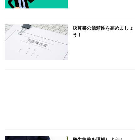
貸付金、仮払金
試算表、税理士、経理
融資、銀行、金融機関
税理士、タイガース、鳥谷
社会福祉法人、経営分析、税理士
お金
決算書の信頼性を高めましょ
う！
保育所 経理
売上、経理、ネットショップ
在庫、税理士 大阪
取引先別管理
反面調査、税務調査
協力金、税金、所得税、個人事業主
創業融資
利益率、限界利益率、改善
利益、節税、経営
個人事業主、給料、事業主貸
個人事業主、家事関連費
個人事業主
保育所、経理
保育所、社会福祉法人、税理士
会計、税理士
変動損益計算書
会計、発生主義
会計、月次決算、経営判断
会社設立 節税
交際費、飲食費
交際費
不動産、賃貸経営、節税
不動産、基礎控除、改正
レシート、領収書、違い
発生主義を理解しよう！
ネットショップ、利益、限界利益