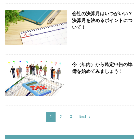
書面添付
損益分岐点売上高
推移表、経営
会社の決算月はいつがいい？
年末調整
年収2
専従者給与
決算月を決めるポイントにつ
いて！
飲食店経営 ＦＬコスト
検索
今（年内）から確定申告の準
備を始めてみましょう！
1
2
3
Next