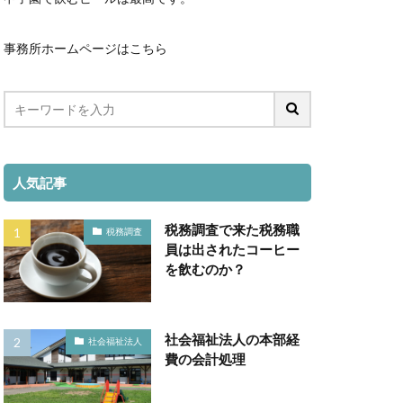
却費、資金繰り
事務所ホームページはこちら
決算書
、業績確認
表、経営
人気記事
税務調査で来た税務職
税務調査
員は出されたコーヒー
を飲むのか？
社会福祉法人の本部経
社会福祉法人
費の会計処理