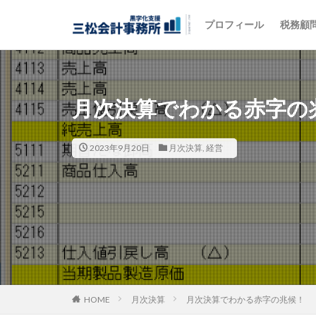
プロフィール
税務顧
カテゴリー
月次決算でわかる赤字の
タグ
000万円、税金
2023年9月20日
月次決算
,
経営
経営者保証、融資
経営、計数管理
税理士、経営計画
税理士、経営、貸
税理士、研修、
税理士、月次決算
自動経理
税
HOME
月次決算
月次決算でわかる赤字の兆候！
飲食店、資金繰り