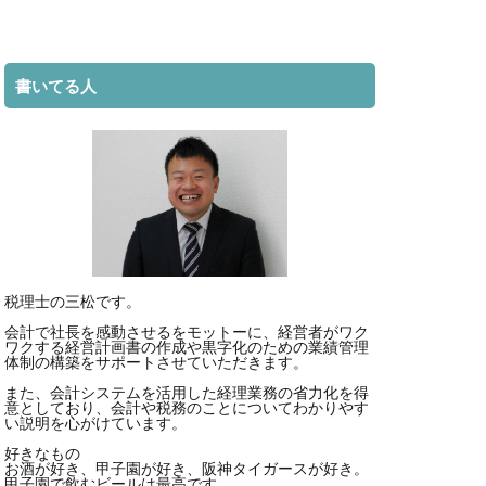
本 資金繰り
管理
書いてる人
融機関
、経営
税理士の三松です。
会計で社長を感動させるをモットーに、経営者がワク
貸経営、節税
ワクする経営計画書の作成や黒字化のための業績管理
体制の構築をサポートさせていただきます。
また、会計システムを活用した経理業務の省力化を得
意としており、会計や税務のことについてわかりやす
い説明を心がけています。
会計
好きなもの
お酒が好き、甲子園が好き、阪神タイガースが好き。
、登記
甲子園で飲むビールは最高です。