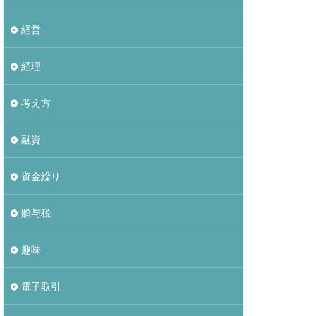
経営
経理
考え方
融資
資金繰り
贈与税
趣味
電子取引