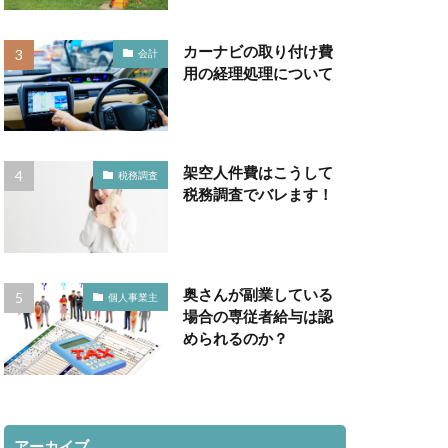
カーナビの取り付け費
会計
用の経理処理について
架空人件費はこうして
税務調査
税務調査でバレます！
奥さんが副業している
個人事業主
場合の専従者給与は認
められるのか？
アーカイブ