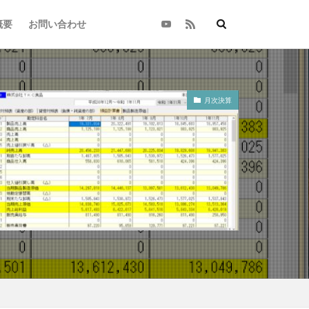
概要
お問い合わせ
月次決算
経理
経営計画
契約
、パート主婦
務調査、対策
自由
効率化
インボイス