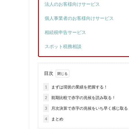
法人のお客様向けサービス
相続税、基礎控除
減価償却、少額減
個人事業者のお客様向けサービス
消費税、インボイ
決算、経営計画
相続税申告サービス
月次決算、業績改
スポット税務相談
年末調整
年
目次
1
まずは現状の業績を把握する！
2
前期比較で赤字の兆候を読み取る！
3
月次決算で赤字の兆候をいち早く感じ取る
4
まとめ