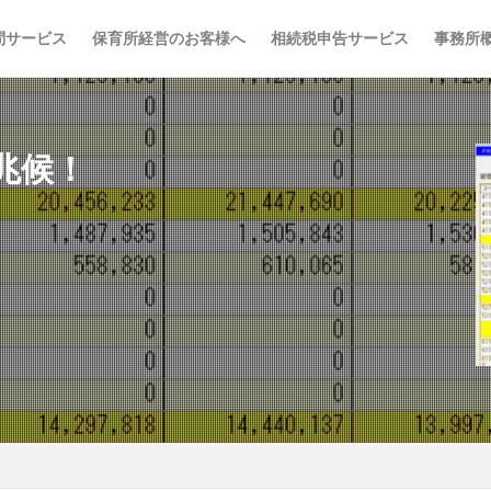
問サービス
保育所経営のお客様へ
相続税申告サービス
事務所
兆候！
税理士、軽減税率対策補助金
経理、仕訳
経理 ＤＸ 効率化
経営安全率、経営分析
経営分析、勘定科目、補助科目
経営、顧問
簡単
税金、経営計画
税理士試験、受験、
税理士、１０３万円
書、大阪
経費、税金
税理士、経営計画
税理士、経営。業績改善
借対照表
税理士、経営、業績改善
税理士、経営、大阪
税理士、税
税理士、相続税、贈与税
税理士、相続、不動産活用
税理士、独立、
税理士、大阪、経営
税理士、会計、経営、部門別業績管理
経理、
理士 契約
阪神タイガース、連覇
飲食店経営 利益
飲食店経営
飲食店、現金管理
飲食店、固定費
飲食店、人件費
飲食店、