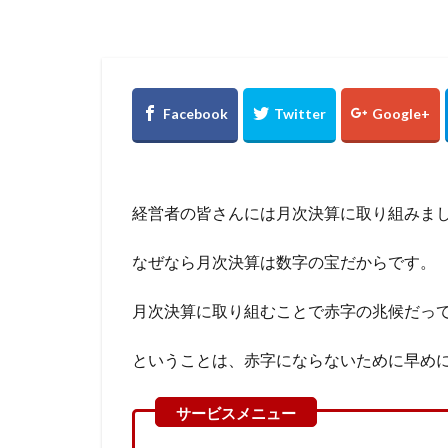
飲食店 変動費
電子取引、電子帳
阪神タイガース
還付加算金、仕訳
貸借対照表、決算
税理士、タイガー
売上、経理、ネッ
経営者の皆さんには月次決算に取り組みま
協力金、税金、所
個人事業主、給料
なぜなら月次決算は数字の宝だからです。
保育所、社会福祉
月次決算に取り組むことで赤字の兆候だっ
会計、月次決算、
不動産、基礎控除
ということは、赤字にならないために早め
ドラえもん、ドラ
インボイス、適格
確定申告。開業届