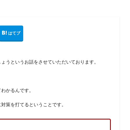
領収書、保管期間、保管方法
電子申告
電子帳簿、改正、電子取引
簿
阪神タイガース。チケット
阪神タイガース、年間シート
自己資
銀行、融資、信頼関係
野球選手、税金、節税
野球
部門別業績
贈与税、相続対策
資金繰り、融資
資本金、会社設立
書、読み方
貸付金、仮払金
試算表、税理士、経理
融資、銀行、金
ス、鳥谷
社会福祉法人、経営分析、税理士
お金
保育所 経理
トショップ
在庫、税理士 大阪
取引先別管理
反面調査、税務調査
しょうというお話をさせていただいております。
得税、個人事業主
創業融資
利益率、限界利益率、改善
利益、節税
、事業主貸
個人事業主、家事関連費
個人事業主
保育所、経理
法人、税理士
会計、税理士
変動損益計算書
会計、発生主義
てわかるんです。
経営判断
会社設立 節税
交際費、飲食費
交際費
不動産、賃
、改正
レシート、領収書、違い
ネットショップ、利益、限界利益
に対策を打てるということです。
えもんの値段
ダイレクト納付
クラウド会計、簡単、便利
請求書発行事業者登録
売上分析、会計、経営
変動損益計算書、分析、
決算書、損益計算書
確定申告、収入、経費
確定申告
相続税