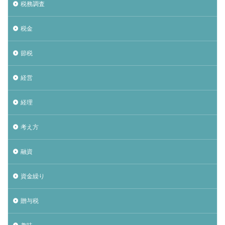
税務調査
税金
節税
経営
経理
考え方
融資
資金繰り
贈与税