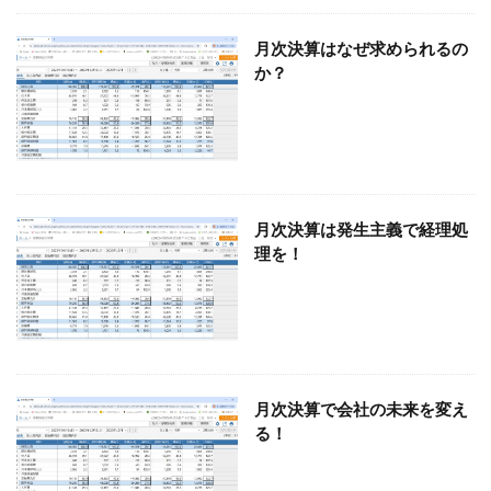
税理士、相続、不動産活用
税理士、独立、自由
月次決算はなぜ求められるの
税理士、月次決算
税理士、大阪、経営
か？
税理士、会計、経営、部門別業績管理
経理、効率化
自動経理
税理士 契約
阪神タイガース、連覇
飲食店経営 利益
飲食店経営
飲食店、資金繰り
飲食店、現金管理
飲食店、固定費
飲食店、人件費
飲食店、インボイス
飲食店 変動費
月次決算は発生主義で経理処
理を！
領収書、保管期間、保管方法
電子申告
電子帳簿、改正、電子取引
電子取引、電子帳簿
阪神タイガース。チケット
阪神タイガース、年間シート
自己資本 資金繰り
阪神タイガース
銀行、融資、信頼関係
野球選手、税金、節税
野球
月次決算で会社の未来を変え
部門別業績管理
還付加算金、仕訳
る！
贈与税、相続対策
資金繰り、融資
資本金、会社設立
貸借対照表、決算書、読み方