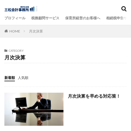
カテゴリー
プロフィール
税務顧問サービス
保育所経営のお客様へ
相続税申告サー
HOME
月次決算
タグ
000万円、税金
税理士、軽減税率対策補助金
経理、仕訳
経理 ＤＸ 効率化
経理
CATEGORY
月次決算
経営計画
経営者保証、融資
経営安全率、経営分析
経営分析、勘定科目、補助科目
経営、顧問契約
経営、計数管理
簡単
税金、経営計画
新着順
人気順
税理士試験、受験、
税理士、１０３万円、パート主婦
税理士、経営計画書、大阪
経費、税金
月次決算を早める対応策！
税理士、経営計画
税理士、経営。業績改善
税理士、経営、貸借対照表
税理士、経営、業績改善
税理士、経営、大阪
税理士、税務調査、対策
税理士、研修、
税理士、相続税、贈与税