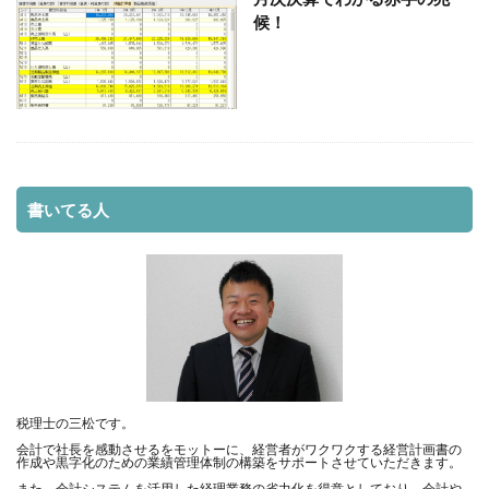
候！
ドラえもん、ドラえもんの値段
ダイレクト納付
クラウド会計、簡単、便利
インボイス、適格請求書発行事業者登録
売上分析、会計、経営
変動損益計算書、分析、会計
確定申告。開業届
決算書、損益計算書
確定申告、収入、経費
確定申告
相続税、登記
書いてる人
相続税、基礎控除額
相続対策、生前贈与
現金、経理、基本
準確定申告
減価償却費、資金繰り
減価償却、少額減価償却資産
消費税、納税資金、預り金
消費税、原則課税、簡易課税
消費税、インボイス
法人成り
決算書、メリット、税理士
大阪、税理士、経営
決算書
決算、経営計画
決算
業績管理、税金
税理士の三松です。
会計で社長を感動させるをモットーに、経営者がワクワクする経営計画書の
架空人件費、税務調査
月次決算、税理士、業績確認
作成や黒字化のための業績管理体制の構築をサポートさせていただきます。
月次決算、業績改善、同業他社比較
月次決算
また、会計システムを活用した経理業務の省力化を得意としており、会計や