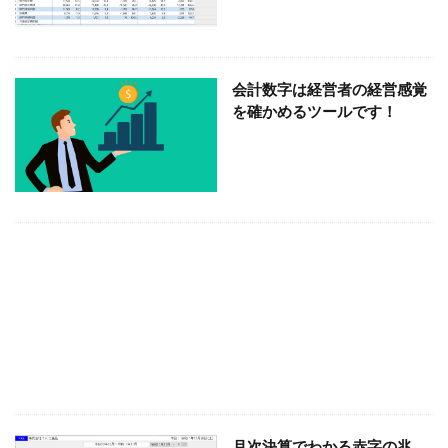
貸付金、仮払金
試算表、税理士、経理
融資、銀行、金融機関
税理士、タイガース、鳥谷
社会福祉法人、経営分析、税理士
お金
会計数字は経営者の経営感覚
を確かめるツールです！
保育所 経理
売上、経理、ネットショップ
在庫、税理士 大阪
取引先別管理
反面調査、税務調査
協力金、税金、所得税、個人事業主
創業融資
利益率、限界利益率、改善
利益、節税、経営
個人事業主、給料、事業主貸
個人事業主、家事関連費
個人事業主
保育所、経理
保育所、社会福祉法人、税理士
会計、税理士
変動損益計算書
会計、発生主義
会計、月次決算、経営判断
会社設立 節税
交際費、飲食費
交際費
不動産、賃貸経営、節税
不動産、基礎控除、改正
レシート、領収書、違い
月次決算でわかる赤字の兆
ネットショップ、利益、限界利益