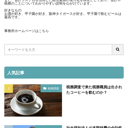
税務のことについてわかりやすい説明を心がけています。
書面添付
損益分岐点売上高
推移表、経営
好きなもの
お酒が好き、甲子園が好き、阪神タイガースが好き。 甲子園で飲むビールは
年末調整
年収2
専従者給与
最高です。
飲食店経営 ＦＬコスト
事務所ホームページはこちら
検索
人気記事
税務調査で来た税務職員は出され
税務調査
たコーヒーを飲むのか？
社会福祉法人の本部経費の会計処