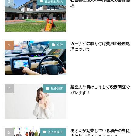
社会福祉法人
理
カーナビの取り付け費用の経理処
会計
理について
架空人件費はこうして税務調査で
税務調査
バレます！
奥さんが副業している場合の専従
個人事業主